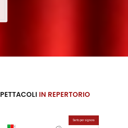
SPETTACOLI
IN REPERTORIO
Sarto per signora
Venere in pelliccia