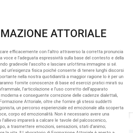
RMAZIONE ATTORIALE
care efficacemente con l’altro attraverso la corretta pronuncia
ia voce e l’adeguata espressività sulla base del contesto e della
dendo gradevole l’ascolto e lasciare un’ottima immagine si sé.
 ad un’esigenza fisica poiché consente di tenere lunghi discorsi
portante nella nostra quotidianità a maggior ragione lo è per un
 saranno fornite conoscenze di base ed esercizi pratici mirati su
aframmale, l’articolazione e l’uso corretto dell’apparato
tra moderna e conseguente correzione delle cadenze dialettali,
i Formazione Attoriale, oltre che fornire gli stessi suddetti
otagonista, un percorso esperienziale ed emozionale alla scoperta
 voce, corpo ed emozionalità. Non è necessario avere una
l’allievo imparerà a calcare le tavole del palcoscenico,
orpo, a trasmettere emozioni, sensazioni, stati d’animo;
re la vita. Il Laboratorio di Formazione Attoriale è aperto a