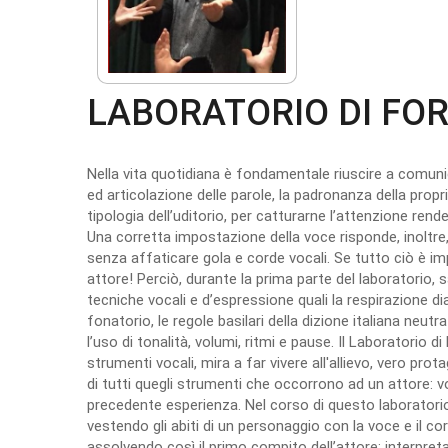
LABORATORIO DI FO
Nella vita quotidiana è fondamentale riuscire a comuni
ed articolazione delle parole, la padronanza della propr
tipologia dell’uditorio, per catturarne l’attenzione ren
Una corretta impostazione della voce risponde, inoltre,
senza affaticare gola e corde vocali. Se tutto ciò è im
attore! Perciò, durante la prima parte del laboratorio,
tecniche vocali e d’espressione quali la respirazione di
fonatorio, le regole basilari della dizione italiana neu
l’uso di tonalità, volumi, ritmi e pause. Il Laboratorio d
strumenti vocali, mira a far vivere all'allievo, vero pr
di tutti quegli strumenti che occorrono ad un attore:
precedente esperienza. Nel corso di questo laboratorio 
vestendo gli abiti di un personaggio con la voce e il c
assolvendo così il primo compito dell’attore: interpreta